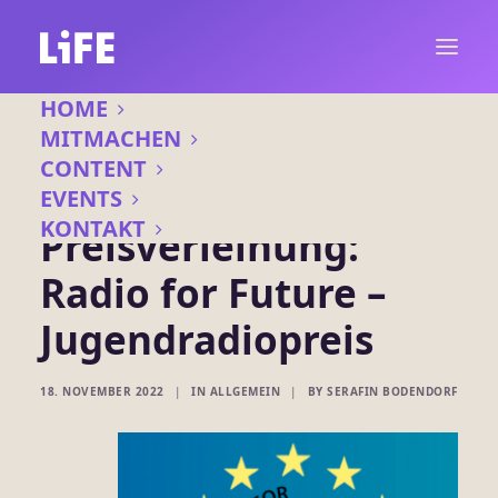
HOME
MITMACHEN
CONTENT
EVENTS
KONTAKT
Preisverleihung:
Radio for Future –
Jugendradiopreis
18. NOVEMBER 2022
|
IN
ALLGEMEIN
|
BY
SERAFIN BODENDORF