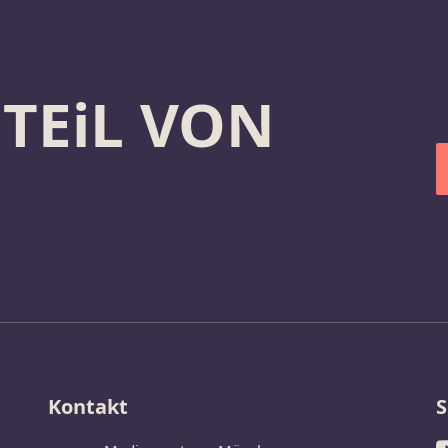
 TEiL VON
Kontakt
S