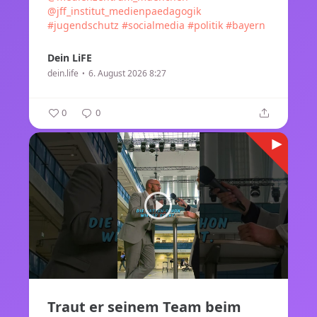
@jff_institut_medienpaedagogik
#jugendschutz
#socialmedia
#politik
#bayern
Dein LiFE
dein.life
6. August 2026 8:27
0
0
Traut er seinem Team beim