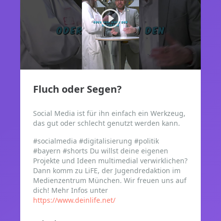
Fluch oder Segen?
Social Media ist für ihn einfach ein Werkzeug,
das gut oder schlecht genutzt werden kann.
#socialmedia #digitalisierung #politik
#bayern #shorts
Du willst deine eigenen
Projekte und Ideen multimedial verwirklichen?
Dann komm zu LiFE, der Jugendredaktion im
Medienzentrum München. Wir freuen uns auf
dich!
Mehr Infos unter
https://www.deinlife.net/