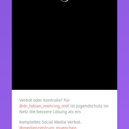
Verbot oder Kontrolle? Für
@dr_fabian_mehring_mdl
ist Jugendschutz im
Netz die bessere Lösung als ein
komplettes Social Media Verbot.
@medienzentrum_muenchen