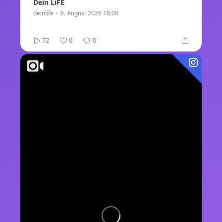
Dein LiFE
deinlife
6. August 2026 18:00
72
0
0