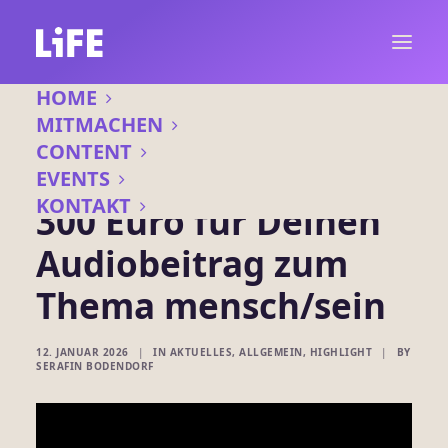
HOME
MITMACHEN
CONTENT
EVENTS
KONTAKT
300 Euro für Deinen
Audiobeitrag zum
Thema mensch/sein
12. JANUAR 2026
|
IN
AKTUELLES
,
ALLGEMEIN
,
HIGHLIGHT
|
BY
SERAFIN BODENDORF