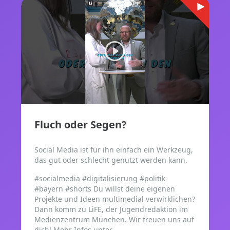
Fluch oder Segen?
Social Media ist für ihn einfach ein Werkzeug,
das gut oder schlecht genutzt werden kann.
#socialmedia #digitalisierung #politik
#bayern #shorts
Du willst deine eigenen
Projekte und Ideen multimedial verwirklichen?
Dann komm zu LiFE, der Jugendredaktion im
Medienzentrum München. Wir freuen uns auf
dich!
Mehr Infos unter