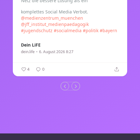
Netz die bessere Lösung als ein
komplettes Social Media Verbot.
@medienzentrum_muenchen
@jff_institut_medienpaedagogik
#jugendschutz
#socialmedia
#politik
#bayern
Dein LiFE
dein.life
6. August 2026 8:27
4
0