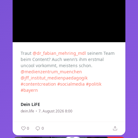
Traut
@dr_fabian_mehring_mdl
seinem Team
beim Content? Auch wenn’s ihm erstmal
uncool vorkommt, meistens schon.
@medienzentrum_muenchen
@jff_institut_medienpaedagogik
#contentcreation
#socialmedia
#politik
#bayern
Dein LiFE
dein.life
7. August 2026 8:00
0
0