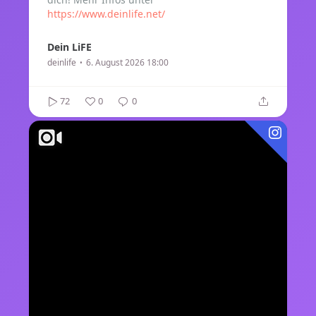
https://www.deinlife.net/
Dein LiFE
deinlife
6. August 2026 18:00
72
0
0