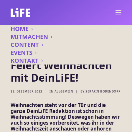
HOME
MITMACHEN
CONTENT
EVENTS
KONTAKT
Feiert Weihnachten
mit DeinLiFE!
22. DEZEMBER 2022
|
IN
ALLGEMEIN
|
BY
SERAFIN BODENDORF
Weihnachten steht vor der Tür und die
ganze DeinLiFE Redaktion ist schon in
Weihnachtsstimmung! Deswegen haben wir
auch so einiges vorbereitet, was ihr in der
Weihnachtszeit anschauen oder anhören