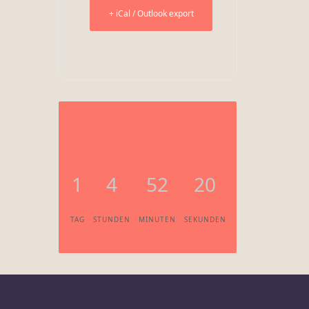
+ iCal / Outlook export
1
4
52
20
TAG
STUNDEN
MINUTEN
SEKUNDEN