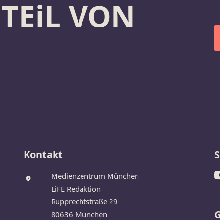
 TEiL VON
Kontakt
S
Medienzentrum München
LiFE Redaktion
Rupprechtstraße 29
G
80636 München