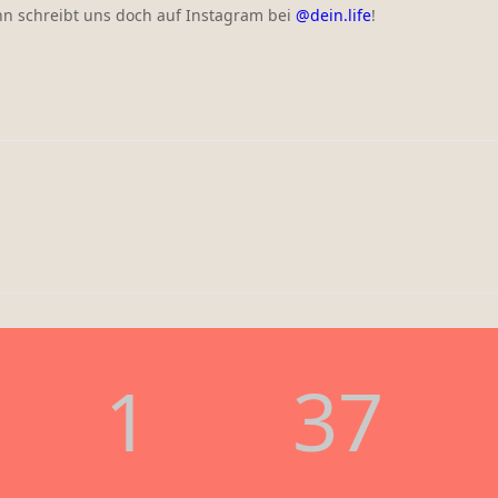
ann schreibt uns doch auf Instagram bei
@dein.life
!
1
37