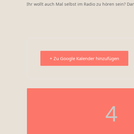
Ihr wollt auch Mal selbst im Radio zu hören sein? D
+ Zu Google Kalender hinzufügen
4