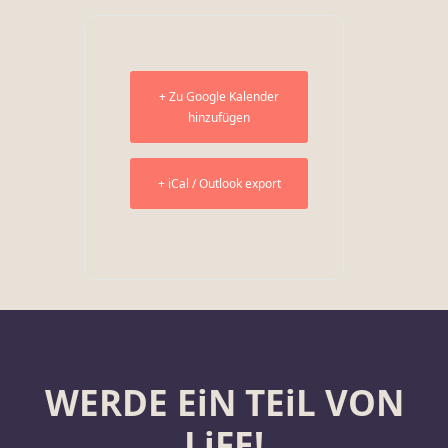
+ Zu Google Kalender
hinzufügen
+ iCal / Outlook export
WERDE EiN TEiL VON
LiFE!