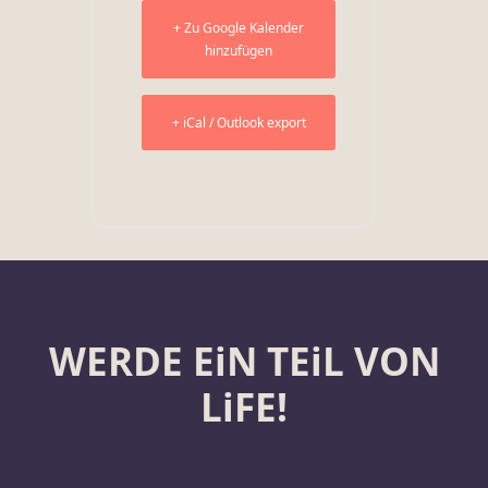
+ Zu Google Kalender
hinzufügen
+ iCal / Outlook export
WERDE EiN TEiL VON
LiFE!