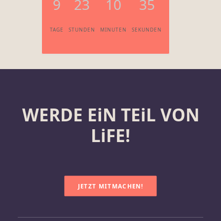
9
23
10
35
TAGE
STUNDEN
MINUTEN
SEKUNDEN
WERDE EiN TEiL VON
LiFE!
JETZT MITMACHEN!