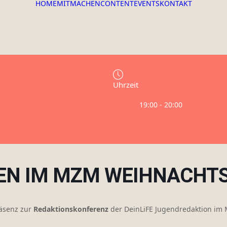
HOME
MITMACHEN
CONTENT
EVENTS
KONTAKT
Uhrzeit
19:00 - 20:00
EN IM MZM WEIHNACHTS
räsenz zur
Redaktionskonferenz
der DeinLiFE Jugendredaktion im