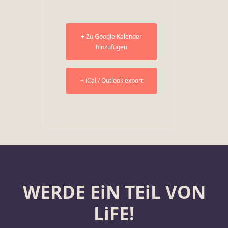
+ Zu Google Kalender
hinzufügen
+ iCal / Outlook export
WERDE EiN TEiL VON
LiFE!