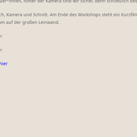
uer*innen, hinter der Kamera sind wir sicher, denn schließlich be
h, Kamera und Schnitt. Am Ende des Workshops steht ein Kurzfi
am auf der großen Leinwand.
r
r
hier