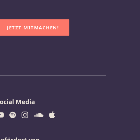
JETZT MITMACHEN!
ocial Media
efördert von