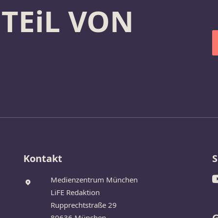
 TEiL VON
Kontakt
S
Medienzentrum München
LiFE Redaktion
Rupprechtstraße 29
G
80636 München